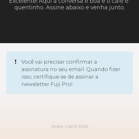
Excelente! Aqui a conversa é boa e o café é 
quentinho. Assine abaixo e venha junto.
❗
Você vai precisar confirmar a
assinatura no seu email. Quando fizer
isso, certifique-se de assinar a
newsletter Fuji Pro!
Andre Calil © 2026